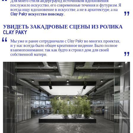
Для моего стиля андерграунд источником вдохновения
послужило искусство, его современные течения и футуризм. Я
всегда ищу вдохновение в искусстве, а не в архитектуре, а на
Clay Paky искусство повсюду.
УВИДЕТЬ ЗАКАДРОВЫЕ СЦЕНЫ ИЗ РОЛИКА
CLAY PAKY
Мы уже и ранее сотрудничали с Clay Paky во многих проектах,
и у нас всегда было общее креативное видение. Было полное
взаимопонимание, так как будто я строил дом для своей
собственной матери.