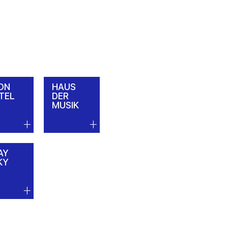
ON
HAUS
TEL
DER
MUSIK
AY
KY