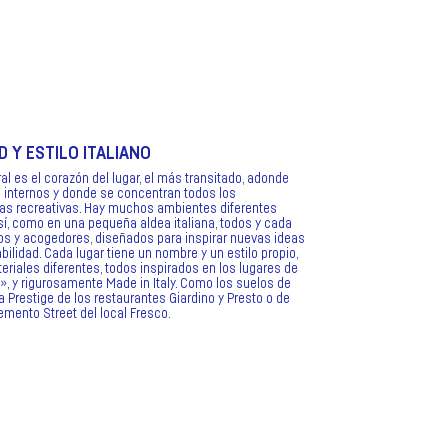
D Y ESTILO ITALIANO
al es el corazón del lugar, el más transitado, adonde
 internos y donde se concentran todos los
nas recreativas. Hay muchos ambientes diferentes
í, como en una pequeña aldea italiana, todos y cada
os y acogedores, diseñados para inspirar nuevas ideas
bilidad. Cada lugar tiene un nombre y un estilo propio,
riales diferentes, todos inspirados en los lugares de
e», y rigurosamente Made in Italy. Como los suelos de
 Prestige de los restaurantes Giardino y Presto o de
mento Street del local Fresco.