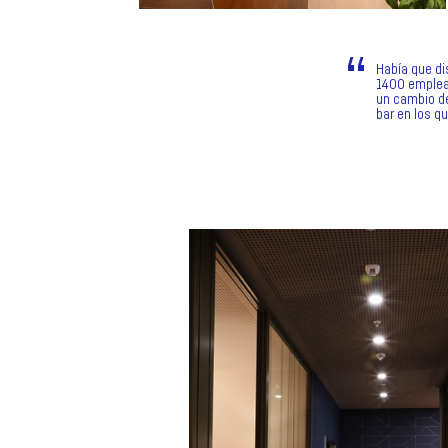
Había que di
1400 emplead
un cambio de
bar en los qu