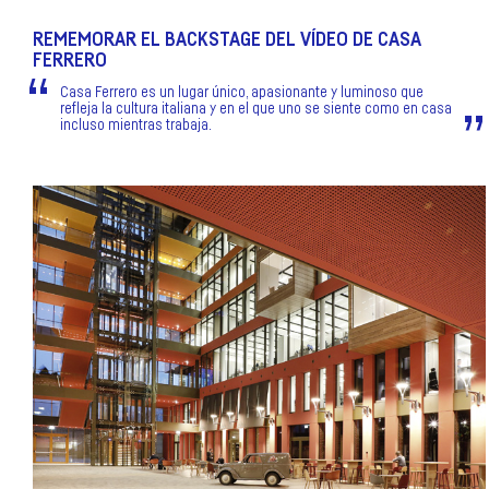
REMEMORAR EL BACKSTAGE DEL VÍDEO DE CASA
FERRERO
Casa Ferrero es un lugar único, apasionante y luminoso que
refleja la cultura italiana y en el que uno se siente como en casa
incluso mientras trabaja.