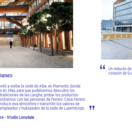
Un reducto de i
corazón de Eu
RÍGENES
nvitó a visitar la sede de Alba, en Piamonte, donde
 en 1946, para que pudiésemos descubrir los
 tradiciones de las Langhe, probar los productos
contrarnos con las personas de Ferrero. Casa Ferrero
roducir esa atmósfera y transmitir los valores de
s empleados y huéspedes de la sede de Luxemburgo.
gre - Studio Lonsdale