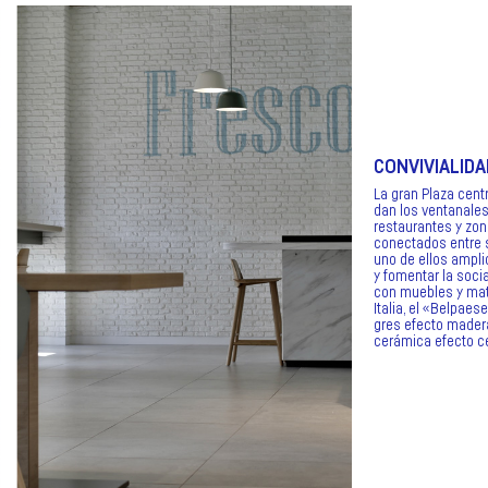
CONVIVIALIDA
La gran Plaza centr
dan los ventanales
restaurantes y zo
conectados entre s
uno de ellos ampli
y fomentar la socia
con muebles y mate
Italia, el «Belpaes
gres efecto madera
cerámica efecto ce