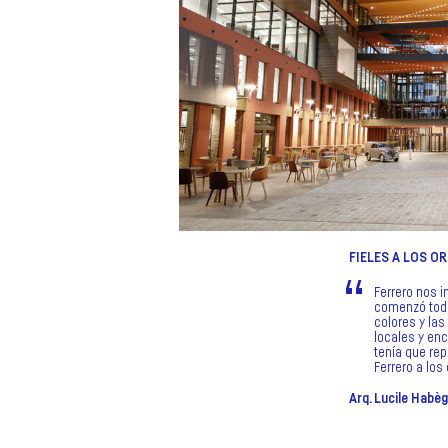
FIELES A LOS O
Ferrero nos i
comenzó todo
colores y las
locales y en
tenía que rep
Ferrero a lo
Arq. Lucile Habè