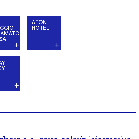
AEON
AGGIO
HOTEL
IAMATO
SA
AY
KY