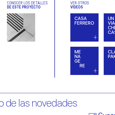
CONOCER LOS DETALLES
VER OTROS
DE ESTE PROYECTO
VIDEOS
CASA
UN
FERRERO
VI
CH
CA
ME
CL
NA
PA
GE
RE
o de las novedades