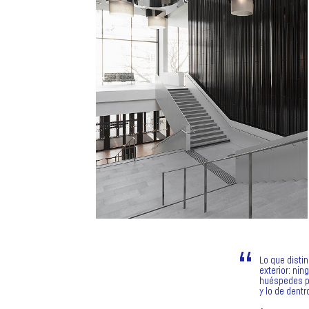
Lo que distin
exterior: nin
huéspedes pu
y lo de dentr