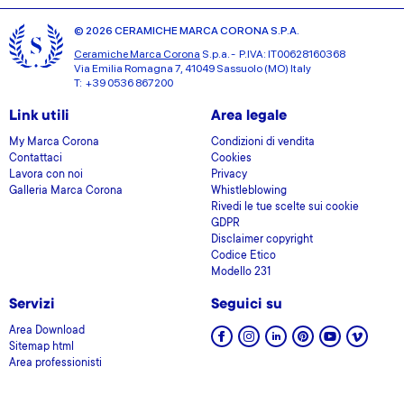
© 2026 CERAMICHE MARCA CORONA S.P.A.
Ceramiche Marca Corona
S.p.a. - P.IVA: IT00628160368
Via Emilia Romagna 7, 41049 Sassuolo (MO) Italy
T: +39 0536 867200
Link utili
Area legale
My Marca Corona
Condizioni di vendita
Contattaci
Cookies
Lavora con noi
Privacy
Galleria Marca Corona
Whistleblowing
Rivedi le tue scelte sui cookie
GDPR
Disclaimer copyright
Codice Etico
Modello 231
Servizi
Seguici su
Area Download
Sitemap html
Area professionisti