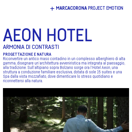
+
MARCACORONA
PROJECT EMOTION
AEON HOTEL
ARMONIA DI CONTRASTI
PROGETTAZIONE E NATURA
Riconvertire un antico maso contadino in un complesso alberghiero di alta
gamma, disegnare un’architettura avveniristica ma integrata al paesaggio,
alla tradizione. Sull’altipiano sopra Bolzano sorge ora l’Hotel Aeon, una
struttura a conduzione familiare esclusiva, dotata di sole 15 suites e una
Spa dalla vista mozzafiato, dove dimenticare lo stress quotidiano e
riconnettersi alla natura.