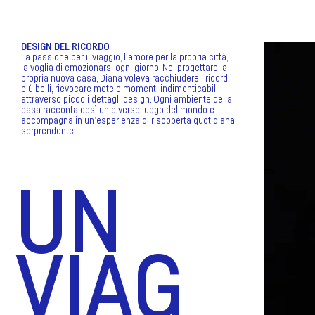
DESIGN DEL RICORDO
La passione per il viaggio, l’amore per la propria città,
la voglia di emozionarsi ogni giorno. Nel progettare la
propria nuova casa, Diana voleva racchiudere i ricordi
più belli, rievocare mete e momenti indimenticabili
attraverso piccoli dettagli design. Ogni ambiente della
casa racconta così un diverso luogo del mondo e
accompagna in un’esperienza di riscoperta quotidiana
sorprendente.
UN
VIAG