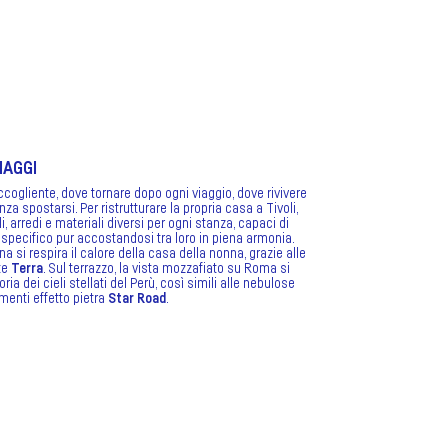
IAGGI
ccogliente, dove tornare dopo ogni viaggio, dove rivivere
senza spostarsi. Per ristrutturare la propria casa a Tivoli,
i, arredi e materiali diversi per ogni stanza, capaci di
specifico pur accostandosi tra loro in piena armonia.
a si respira il calore della casa della nonna, grazie alle
te
Terra
. Sul terrazzo, la vista mozzafiato su Roma si
ia dei cieli stellati del Perù, così simili alle nebulose
menti effetto pietra
Star Road
.