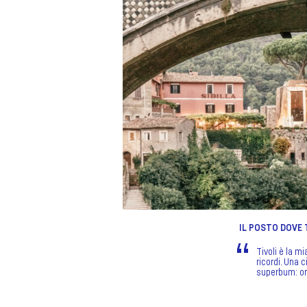
IL POSTO DOVE
Tivoli è la m
ricordi. Una c
superbum: or