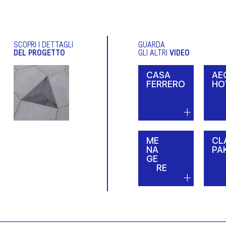
SCOPRI I DETTAGLI
GUARDA
DEL PROGETTO
GLI ALTRI
VIDEO
CASA
AE
FERRERO
HO
ME
CL
NA
PA
GE
RE