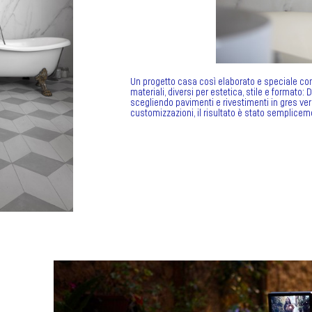
Un progetto casa così elaborato e speciale com
materiali, diversi per estetica, stile e formato:
scegliendo pavimenti e rivestimenti in gres ver
customizzazioni, il risultato è stato semplicem