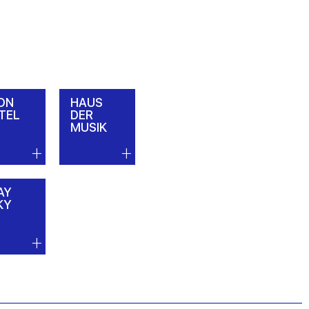
ON
HAUS
TEL
DER
MUSIK
AY
KY