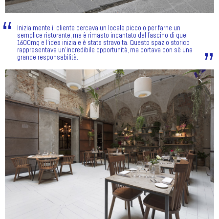
Inizialmente il cliente cercava un locale piccolo per farne un
semplice ristorante, ma è rimasto incantato dal fascino di quei
1600mq e l’idea iniziale è stata stravolta. Questo spazio storico
rappresentava un’incredibile opportunità, ma portava con sè una
grande responsabilità.