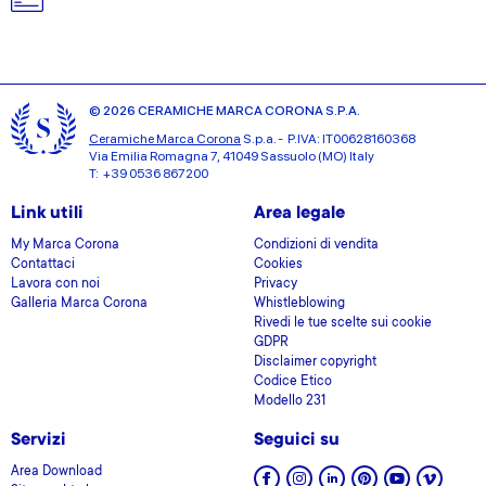
© 2026 CERAMICHE MARCA CORONA S.P.A.
Ceramiche Marca Corona
S.p.a. - P.IVA: IT00628160368
Via Emilia Romagna 7, 41049 Sassuolo (MO) Italy
T: +39 0536 867200
Link utili
Area legale
My Marca Corona
Condizioni di vendita
Contattaci
Cookies
Lavora con noi
Privacy
Galleria Marca Corona
Whistleblowing
Rivedi le tue scelte sui cookie
GDPR
Disclaimer copyright
Codice Etico
Modello 231
Servizi
Seguici su
Area Download