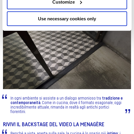
Customize
Use necessary cookies only
In ogni ambiente si assiste a un dialogo armonioso tra
tradizione e
contemporaneità
. Come in cucina, dove il formato esagonale, oggi
incredibilmente attuale, rimanda in realtà agli antichi portici
fiorentini.
RIVIVI IL BACKSTAGE DEL VIDEO LA MENAGÈRE
Benché a vista, aperta sulla sala, la cucina è lo spazio più
intimo
: i