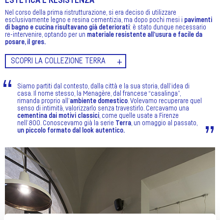
ESTETICA E RESISTENZA
Nel corso della prima ristrutturazione, si era deciso di utilizzare
esclusivamente legno e resina cementizia, ma dopo pochi mesi i
pavimenti
di bagno e cucina risultavano già deteriorati
: è stato dunque necessario
re-intervenire, optando per un
materiale resistente all’usura e facile da
posare, il gres.
SCOPRI LA COLLEZIONE TERRA
Siamo partiti dal contesto, dalla città e la sua storia, dall’idea di
casa. Il nome stesso, la Menagère, dal francese “casalinga”,
rimanda proprio all’
ambiente domestico
. Volevamo recuperare quel
senso di intimità, valorizzarlo senza travestirlo. Cercavamo una
cementina dai motivi classici
, come quelle usate a Firenze
nell’800. Conoscevamo già la serie
Terra
, un omaggio al passato,
un piccolo formato dal look autentico.