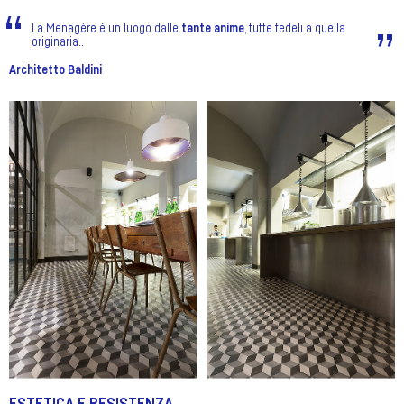
La Menagère é un luogo dalle
tante anime
, tutte fedeli a quella
originaria..
Architetto Baldini